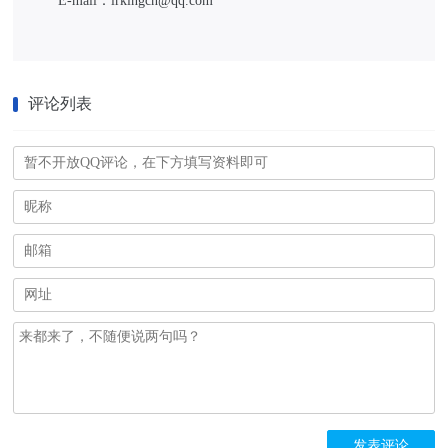
E-mail：lrkingcn@qq.com
评论列表